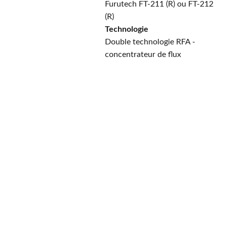
Furutech FT-211 (R) ou FT-212
(R)
Technologie
Double technologie RFA -
concentrateur de flux
PayPal
Payer en 4 
échéances sans frais, 
n'hésitez pas à demander