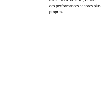
minimiser le bruit RF, offrant
des performances sonores plus
propres.
PayPal
Payer en 4 
échéances sans frais, 
n'hésitez pas à demander