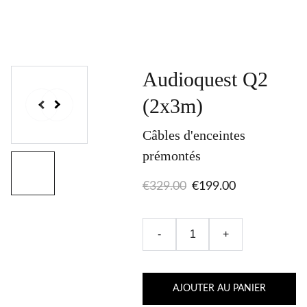
Audioquest Q2
(2x3m)
Câbles d'enceintes
prémontés
€329.00
€199.00
-
+
AJOUTER AU PANIER