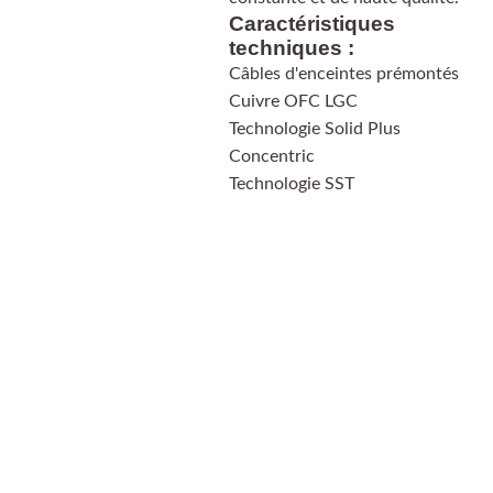
Caractéristiques
techniques :
Câbles d'enceintes prémontés
Cuivre OFC LGC
Technologie Solid Plus
Concentric
Technologie SST
PayPal
Payer en 4 
échéances sans frais, 
n'hésitez pas à demander