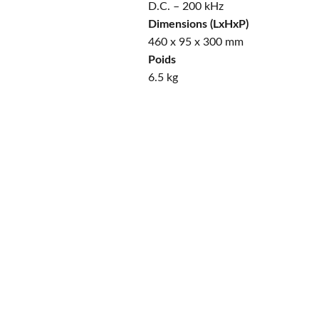
D.C. – 200 kHz
Dimensions (LxHxP)
460 x 95 x 300 mm
Poids
6.5 kg
PayPal
Payer en 4 
échéances sans frais, 
n'hésitez pas à demander