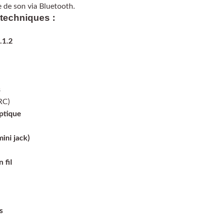
 de son via Bluetooth.
 techniques :
.1.2
s
RC)
ptique
ini jack)
 fil
s