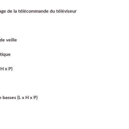
age de la télécommande du téléviseur
e veille
tique
 H x P)
 basses (L x H x P)