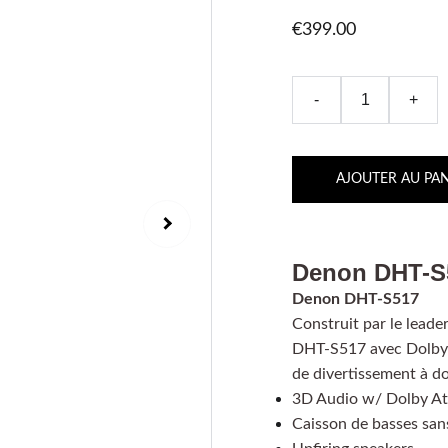
€399.00
-
+
AJOUTER AU PAN
Denon DHT-S
Denon DHT-S517
Construit par le lead
DHT-S517 avec Dolby A
de divertissement à do
3D Audio w/ Dolby A
Caisson de basses sans