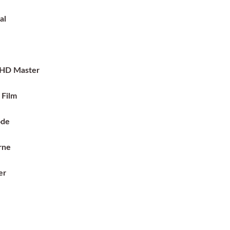
al
-HD Master
 Film
ode
rne
er