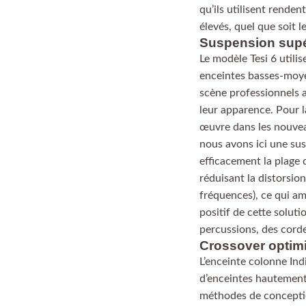
qu’ils utilisent rende
élevés, quel que soit 
Suspension supé
Le modèle Tesi 6 util
enceintes basses-moye
scène professionnels a
leur apparence. Pour l
œuvre dans les nouveau
nous avons ici une su
efficacement la plage 
réduisant la distorsio
fréquences), ce qui am
positif de cette solut
percussions, des cord
Crossover optim
L’enceinte colonne Ind
d’enceintes hautement 
méthodes de conceptio