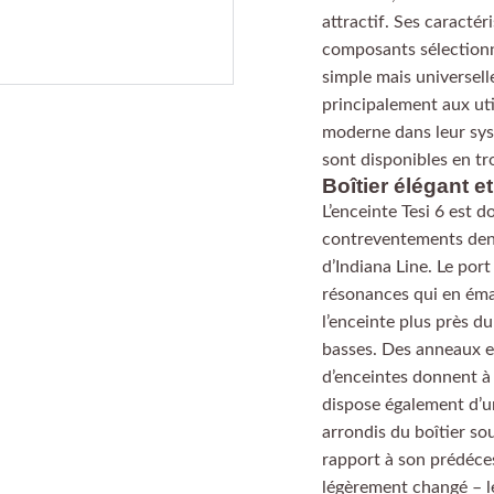
attractif. Ses caractéri
composants sélectionn
simple mais universell
principalement aux uti
moderne dans leur syst
sont disponibles en tr
Boîtier élégant et
L’enceinte Tesi 6 est 
contreventements den
d’Indiana Line. Le port
résonances qui en ém
l’enceinte plus près d
basses. Des anneaux e
d’enceintes donnent à 
dispose également d’u
arrondis du boîtier so
rapport à son prédéces
légèrement changé – l