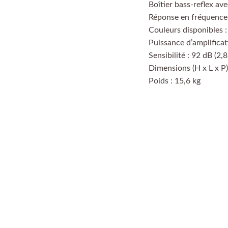
Boîtier bass-reflex ave
Réponse en fréquence 
Couleurs disponibles 
Puissance d’amplific
Sensibilité : 92 dB (2,
Dimensions (H x L x P
Poids : 15,6 kg
l
Payer en 4 échéances sans frais, n'hésitez pas à d