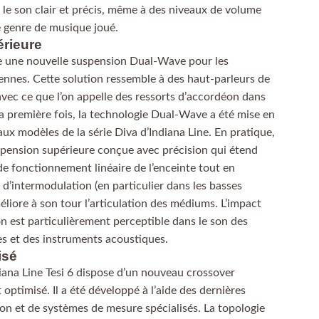
nt le son clair et précis, même à des niveaux de volume
le genre de musique joué.
rieure
ise une nouvelle suspension Dual-Wave pour les
nnes. Cette solution ressemble à des haut-parleurs de
vec ce que l’on appelle des ressorts d’accordéon dans
a première fois, la technologie Dual-Wave a été mise en
x modèles de la série Diva d’Indiana Line. En pratique,
spension supérieure conçue avec précision qui étend
de fonctionnement linéaire de l’enceinte tout en
n d’intermodulation (en particulier dans les basses
éliore à son tour l’articulation des médiums. L’impact
ion est particulièrement perceptible dans le son des
es et des instruments acoustiques.
isé
iana Line Tesi 6 dispose d’un nouveau crossover
optimisé. Il a été développé à l’aide des dernières
n et de systèmes de mesure spécialisés. La topologie