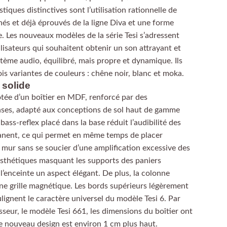
stiques distinctives sont l’utilisation rationnelle de
és et déjà éprouvés de la ligne Diva et une forme
e. Les nouveaux modèles de la série Tesi s’adressent
lisateurs qui souhaitent obtenir un son attrayant et
ème audio, équilibré, mais propre et dynamique. Ils
ois variantes de couleurs : chêne noir, blanc et moka.
 solide
dotée d’un boîtier en MDF, renforcé par des
ses, adapté aux conceptions de sol haut de gamme
 bass-reflex placé dans la base réduit l’audibilité des
anent, ce qui permet en même temps de placer
u mur sans se soucier d’une amplification excessive des
sthétiques masquant les supports des paniers
l’enceinte un aspect élégant. De plus, la colonne
ne grille magnétique. Les bords supérieurs légèrement
ulignent le caractère universel du modèle Tesi 6. Par
seur, le modèle Tesi 661, les dimensions du boîtier ont
e nouveau design est environ 1 cm plus haut.