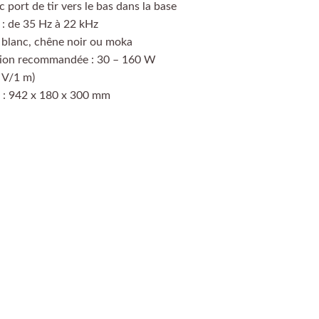
c port de tir vers le bas dans la base
: de 35 Hz à 22 kHz
: blanc, chêne noir ou moka
ation recommandée : 30 – 160 W
8 V/1 m)
) : 942 x 180 x 300 mm
emander