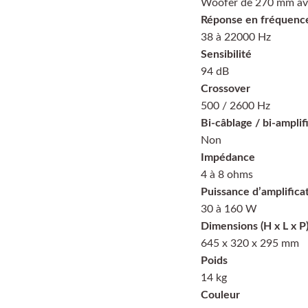
Woofer de 270 mm av
Réponse en fréquenc
38 à 22000 Hz
Sensibilité
94 dB
Crossover
500 / 2600 Hz
Bi-câblage / bi-amplif
Non
Impédance
4 à 8 ohms
Puissance d’amplifica
30 à 160 W
Dimensions (H x L x P
645 x 320 x 295 mm
Poids
14 kg
Couleur