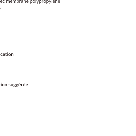
ec membrane polypropylène
e
ication
tion suggérée
)