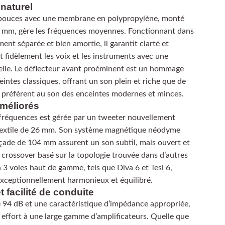
naturel
 pouces avec une membrane en polypropylène, monté
 mm, gère les fréquences moyennes. Fonctionnant dans
nt séparée et bien amortie, il garantit clarté et
t fidèlement les voix et les instruments avec une
elle. Le déflecteur avant proéminent est un hommage
intes classiques, offrant un son plein et riche que de
préfèrent au son des enceintes modernes et minces.
améliorés
réquences est gérée par un tweeter nouvellement
extile de 26 mm. Son système magnétique néodyme
açade de 104 mm assurent un son subtil, mais ouvert et
un crossover basé sur la topologie trouvée dans d’autres
 3 voies haut de gamme, tels que Diva 6 et Tesi 6,
exceptionnellement harmonieux et équilibré.
t facilité de conduite
94 dB et une caractéristique d’impédance appropriée,
s effort à une large gamme d’amplificateurs. Quelle que