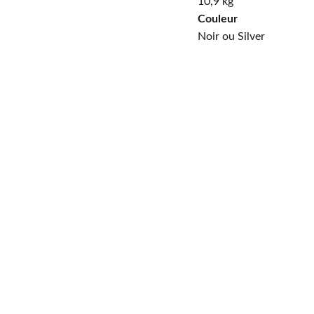
10,9 kg
Couleur
Noir ou Silver
PayPal
Payer en 4 
échéances sans frais, 
n'hésitez pas à demander