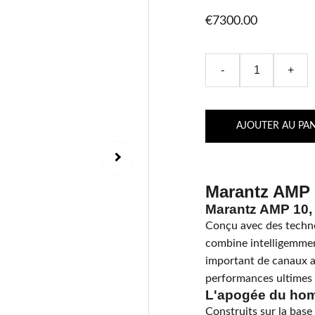
€7300.00
-
+
AJOUTER AU PAN
Marantz AMP 
Marantz AMP 10, 
Conçu avec des techno
combine intelligemmen
important de canaux a
performances ultimes
L'apogée du ho
Construits sur la base