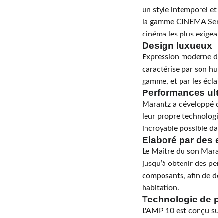
un style intemporel e
la gamme CINEMA Seri
cinéma les plus exige
Design luxueux
Expression moderne de
caractérise par son h
gamme, et par les écla
Performances ul
Marantz a développé d
leur propre technolog
incroyable possible da
Elaboré par des 
Le Maître du son Mar
jusqu’à obtenir des p
composants, afin de dé
habitation.
Technologie de 
L'AMP 10 est conçu sur