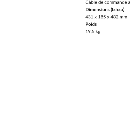
Câble de commande à 
Dimensions (lxhxp)
431 x 185 x 482 mm
Poids
19,5 kg
l
Payer en 4 échéances sans frais, n'hésitez pas à d