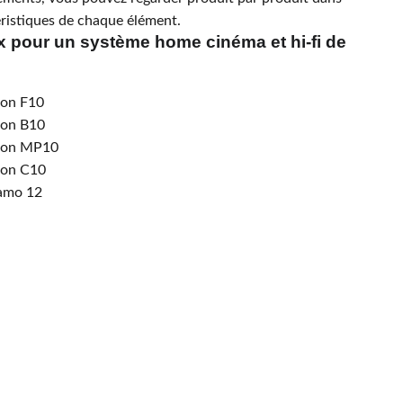
téristiques de chaque élément.
x pour un système home cinéma et hi-fi de
ion F10
ion B10
tion MP10
ion C10
namo 12
emander