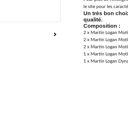
le site pour les carac
Un très bon choi
qualité.
Composition :
2 x Martin Logan Mot
2 x Martin Logan Mot
2 x Martin Logan Mo
1 x Martin Logan Mot
1 x Martin Logan Dy
l
Payer en 4 échéances sans frais, n'hésitez pas à d