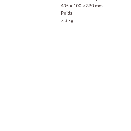
435 x 100 x 390 mm
Poids
7,3 kg
PayPal
Payer en 4 
échéances sans frais, 
n'hésitez pas à demander