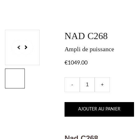
NAD C268
Ampli de puissance
€1049.00
-
+
AJOUTER AU PANIER
Nad C268