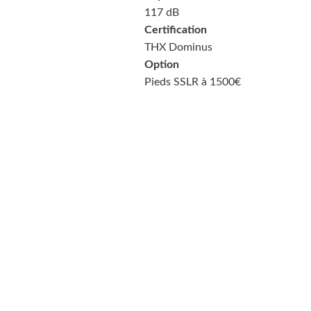
117 dB
Certification
THX Dominus
Option
Pieds SSLR à 1500€
PayPal
Payer en 4 
échéances sans frais, 
n'hésitez pas à demander