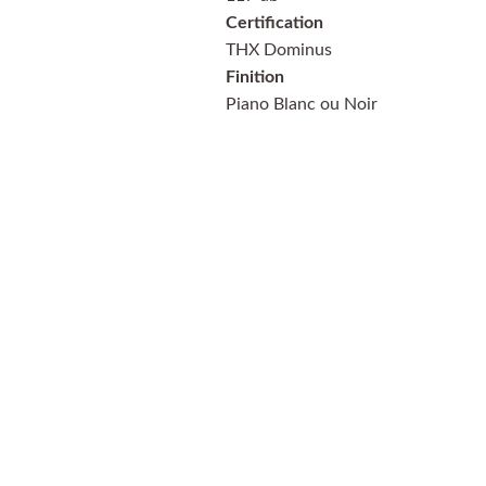
Certification
THX Dominus
Finition
Piano Blanc ou Noir
PayPal
Payer en 4 
échéances sans frais, 
n'hésitez pas à demander