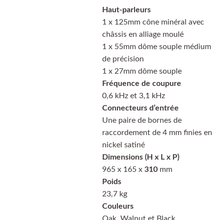
Haut-parleurs
1 x 125mm cône minéral avec
châssis en alliage moulé
1 x 55mm dôme souple médium
de précision
1 x 27mm dôme souple
Fréquence de coupure
0,6 kHz et 3,1 kHz
Connecteurs d’entrée
Une paire de bornes de
raccordement de 4 mm finies en
nickel satiné
Dimensions (H x L x P)
965 x 165 x
310
mm
Poids
23,7 kg
Couleurs
Oak, Walnut et Black