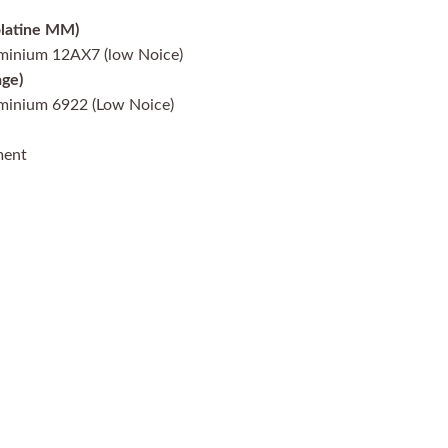
platine MM)
uminium 12AX7 (low Noice)
ge)
uminium 6922 (Low Noice)
ment
emander