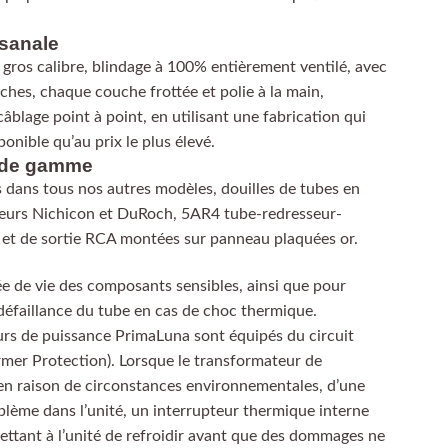
isanale
 gros calibre, blindage à 100% entièrement ventilé, avec
uches, chaque couche frottée et polie à la main,
âblage point à point, en utilisant une fabrication qui
onible qu’au prix le plus élevé.
 de gamme
 dans tous nos autres modèles, douilles de tubes en
eurs Nichicon et DuRoch, 5AR4 tube-redresseur-
ée et de sortie RCA montées sur panneau plaquées or.
e de vie des composants sensibles, ainsi que pour
 défaillance du tube en cas de choc thermique.
urs de puissance PrimaLuna sont équipés du circuit
er Protection). Lorsque le transformateur de
en raison de circonstances environnementales, d’une
blème dans l’unité, un interrupteur thermique interne
mettant à l’unité de refroidir avant que des dommages ne