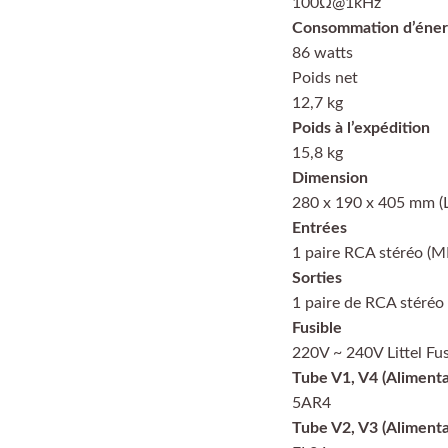
100Ω@1kHz
Consommation d’éner
86 watts
Poids net
12,7 kg
Poids à l’expédition
15,8 kg
Dimension
280 x 190 x 405 mm (L
Entrées
1 paire RCA stéréo 
Sorties
1 paire de RCA stéréo
Fusible
220V ~ 240V Littel F
Tube V1, V4 (Alimenta
5AR4
Tube V2, V3 (Alimentat