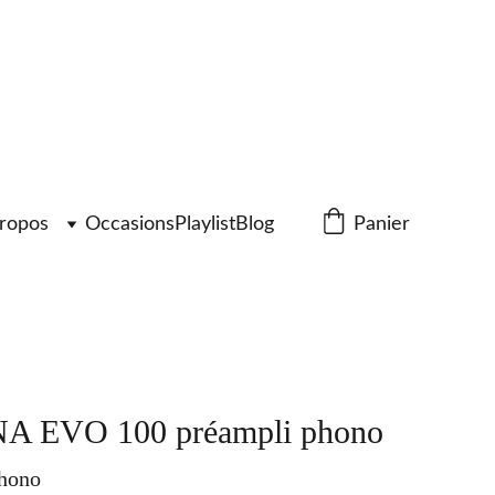
ropos
Occasions
Playlist
Blog
Panier
 EVO 100 préampli phono
Phono