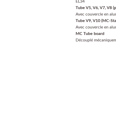
EL34
Tube V5, V6, V7, V8 (
Avec couvercle en al
Tube V9, V10 (MC-Sta
Avec couvercle en al
MC Tube board
Découplé mécanique
l
Payer en 4 échéances sans frais, n'hésitez pas à d