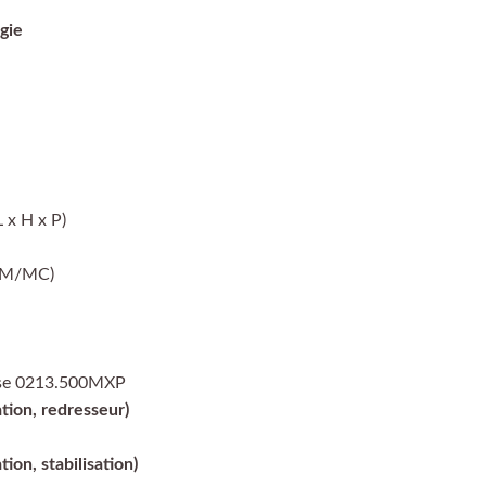
gie
 x H x P)
(MM/MC)
use 0213.500MXP
tion, redresseur)
ion, stabilisation)