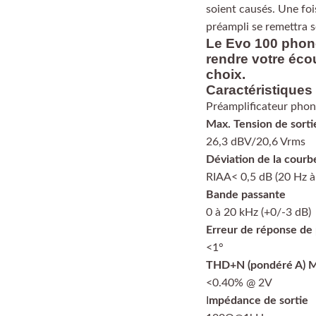
soient causés. Une fois 
préampli se remettra 
Le Evo 100 phono
rendre votre écou
choix.
Caractéristiques
Préamplificateur pho
Max. Tension de sorti
26,3 dBV/20,6 Vrms
Déviation de la courb
RIAA< 0,5 dB (20 Hz à
Bande passante
0 à 20 kHz (+0/-3 dB)
Erreur de réponse de
<1°
THD+N (pondéré A)
<0.40% @ 2V
I
mpédance de sortie