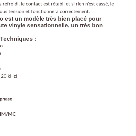
refroidi, le contact est rétabli et si rien n’est cassé, le
sous tension et fonctionnera correctement.
 est un modèle très bien placé pour
te vinyle sensationnelle, un très bon
 Techniques :
no
e
e
 20 kHz)
 phase
 MM/MC