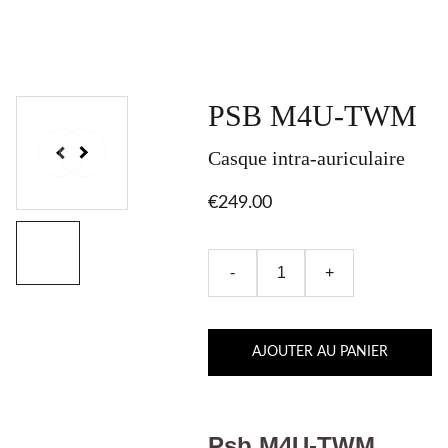
PSB M4U-TWM
Casque intra-auriculaire
€249.00
-
+
AJOUTER AU PANIER
Psb M4U-TWM