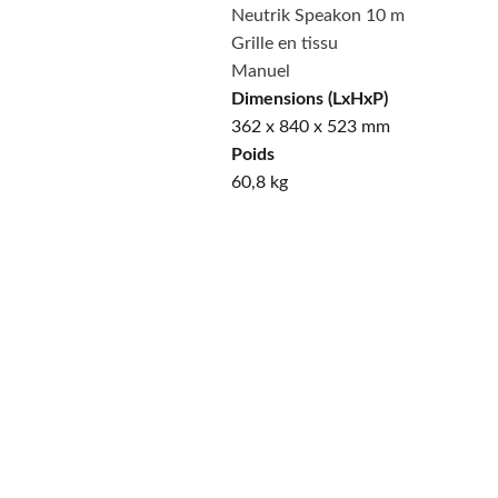
Neutrik Speakon 10 m
Grille en tissu
Manuel
Dimensions (LxHxP)
362 x 840 x 523 mm
Poids
60,8 kg
PayPal
Payer en 4 
échéances sans frais, 
n'hésitez pas à demander