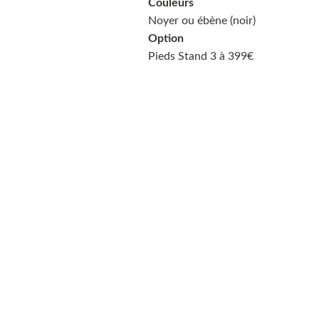
Couleurs
Noyer ou ébène (noir)
Option
Pieds Stand 3 à 399€
PayPal
Payer en 4 
échéances sans frais, 
n'hésitez pas à demander