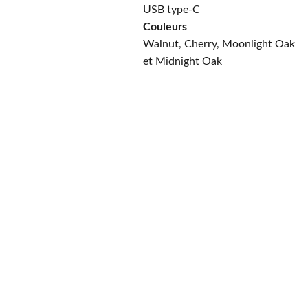
USB type-C
Couleurs
Walnut, Cherry, Moonlight Oak
et Midnight Oak
PayPal
Payer en 4 
échéances sans frais, 
n'hésitez pas à demander