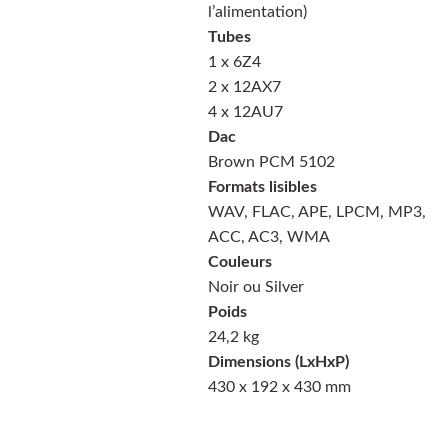
l’alimentation)
Tubes
1 x 6Z4
2 x 12AX7
4 x 12AU7
Dac
Brown PCM 5102
Formats lisibles
WAV, FLAC, APE, LPCM, MP3,
ACC, AC3, WMA
Couleurs
Noir ou Silver
Poids
24,2 kg
Dimensions (LxHxP)
430 x 192 x 430 mm