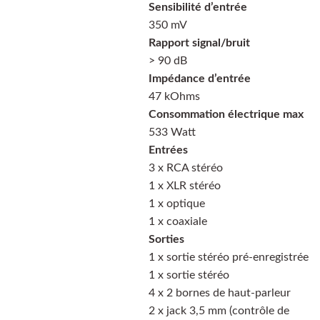
Sensibilité d’entrée
350 mV
Rapport signal/bruit
> 90 dB
Impédance d’entrée
47 kOhms
Consommation électrique max
533 Watt
Entrées
3 x RCA stéréo
1 x XLR stéréo
1 x optique
1 x coaxiale
Sorties
1 x sortie stéréo pré-enregistrée
1 x sortie stéréo
4 x 2 bornes de haut-parleur
2 x jack 3,5 mm (contrôle de