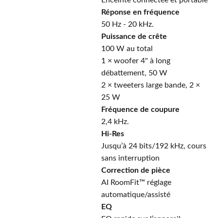
Enceinte connectée et portable
Réponse en fréquence
50 Hz - 20 kHz.
Puissance de crête
100 W au total
1 × woofer 4" à long
débattement, 50 W
2 × tweeters large bande, 2 ×
25 W
Fréquence de coupure
2,4 kHz.
Hi-Res
Jusqu’à 24 bits/192 kHz, cours
sans interruption
Correction de pièce
AI RoomFit™ réglage
automatique/assisté
EQ